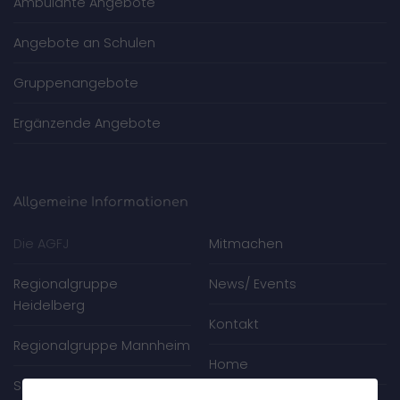
Ambulante Angebote
Angebote an Schulen
Gruppenangebote
Ergänzende Angebote
Allgemeine Informationen
Die AGFJ
Mitmachen
Regionalgruppe
News/ Events
Heidelberg
Kontakt
Regionalgruppe Mannheim
Home
Spenden