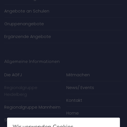
Angebote an Schulen
Gruppenangebote
Ergänzende Angebote
Allgemeine Informationen
Die AGFJ
Mitmachen
Regionalgruppe
News/ Events
Heidelberg
Kontakt
Regionalgruppe Mannheim
Home
Spenden