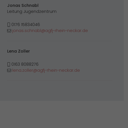
Jonas Schnabl
Leitung Jugendzentrum
0176 15834046
jonas.schnabl@agfj-rhein-neckar.de
Lena Zoller
0163 8088276
lena.zoller@agfj-rhein-neckar.de