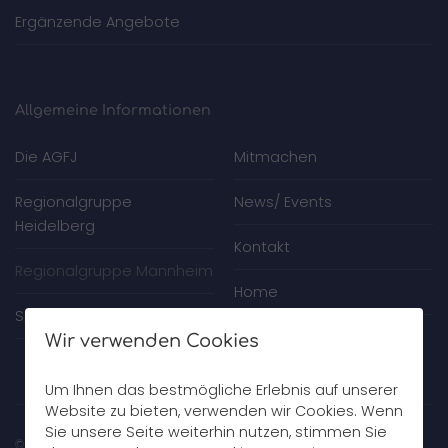
Ergänzende Angebote
Allgemeine Informationen
Die AGFJ
Mitmachen
Regionalgruppe
News/ Events
Heidelberg
Kontakt
Regionalgruppe Mannheim
Home
Spenden
Wir verwenden Cookies
Um Ihnen das bestmögliche Erlebnis auf unserer
Website zu bieten, verwenden wir Cookies. Wenn
Sie unsere Seite weiterhin nutzen, stimmen Sie
© 2026 AGFJ Rhein-Neckar gGmbH